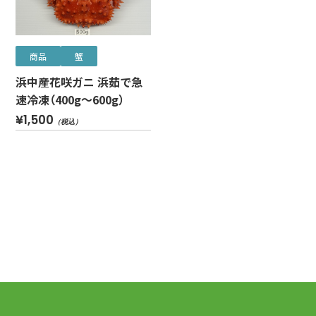
商品
蟹
浜中産花咲ガニ 浜茹で急
速冷凍（400g～600g）
¥1,500
（税込）